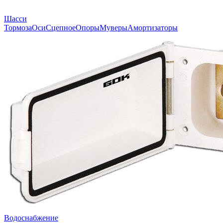
Шасси
Тормоза
Оси
Сцепное
Опоры
Муверы
Амортизаторы
Водоснабжение