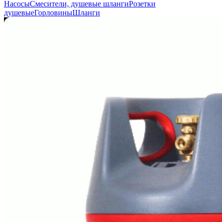
Насосы
Смесители, душевые шланги
Розетки
душевые
Горловины
Шланги