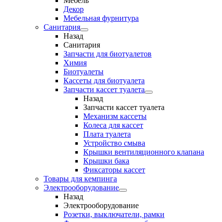
Мебель
Декор
Мебельная фурнитура
Санитария
Назад
Санитария
Запчасти для биотуалетов
Химия
Биотуалеты
Кассеты для биотуалета
Запчасти кассет туалета
Назад
Запчасти кассет туалета
Механизм кассеты
Колеса для кассет
Плата туалета
Устройство смыва
Крышки вентиляционного клапана
Крышки бака
Фиксаторы кассет
Товары для кемпинга
Электрооборудование
Назад
Электрооборудование
Розетки, выключатели, рамки