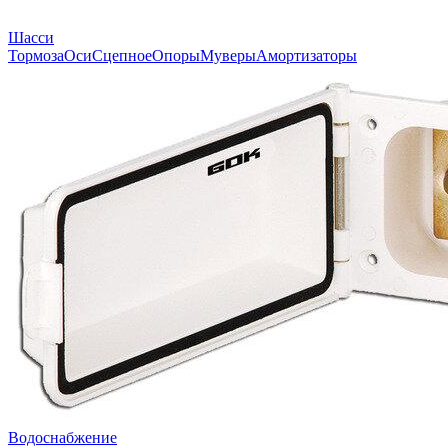
Шасси
Тормоза
Оси
Сцепное
Опоры
Муверы
Амортизаторы
Водоснабжение