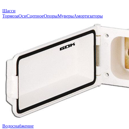
Шасси
Тормоза
Оси
Сцепное
Опоры
Муверы
Амортизаторы
Водоснабжение