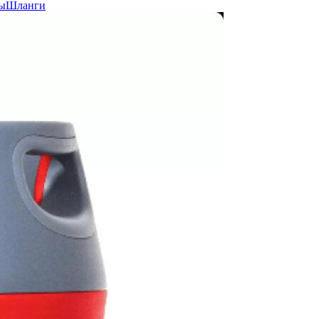
ы
Шланги