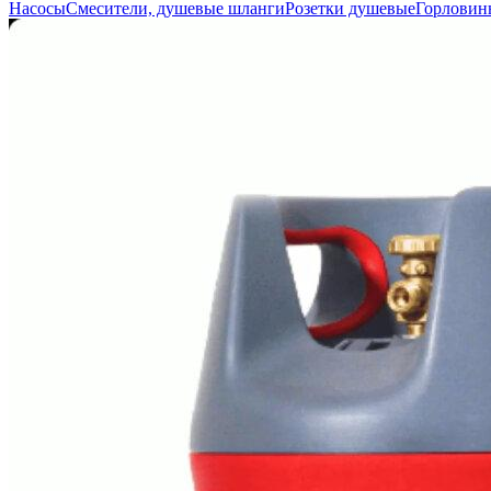
Насосы
Смесители, душевые шланги
Розетки душевые
Горловин