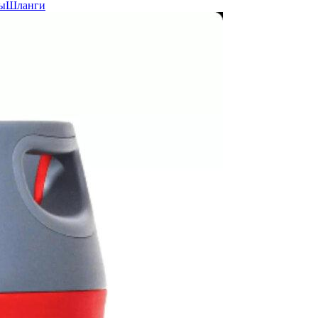
ы
Шланги