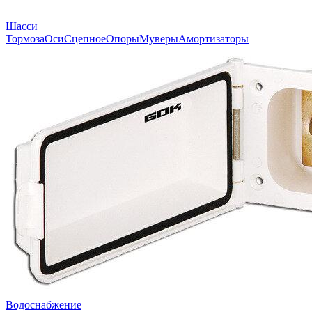
Шасси
Тормоза
Оси
Сцепное
Опоры
Муверы
Амортизаторы
Водоснабжение