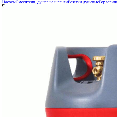
Насосы
Смесители, душевые шланги
Розетки душевые
Горловин