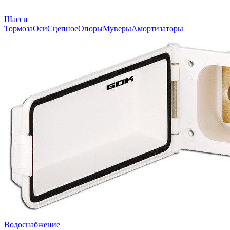
Шасси
Тормоза
Оси
Сцепное
Опоры
Муверы
Амортизаторы
Водоснабжение