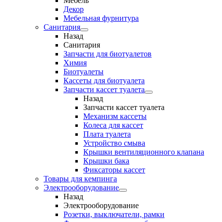
Мебель
Декор
Мебельная фурнитура
Санитария
Назад
Санитария
Запчасти для биотуалетов
Химия
Биотуалеты
Кассеты для биотуалета
Запчасти кассет туалета
Назад
Запчасти кассет туалета
Механизм кассеты
Колеса для кассет
Плата туалета
Устройство смыва
Крышки вентиляционного клапана
Крышки бака
Фиксаторы кассет
Товары для кемпинга
Электрооборудование
Назад
Электрооборудование
Розетки, выключатели, рамки