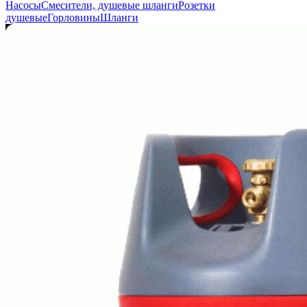
Насосы
Смесители, душевые шланги
Розетки
душевые
Горловины
Шланги