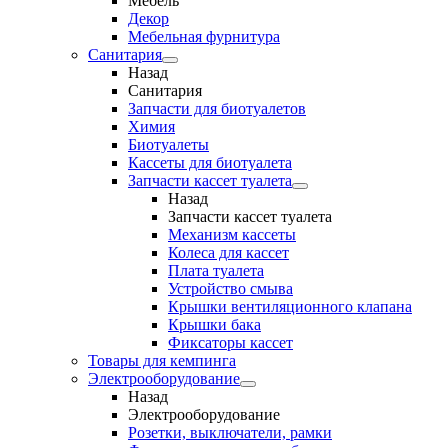
Мебель
Декор
Мебельная фурнитура
Санитария
Назад
Санитария
Запчасти для биотуалетов
Химия
Биотуалеты
Кассеты для биотуалета
Запчасти кассет туалета
Назад
Запчасти кассет туалета
Механизм кассеты
Колеса для кассет
Плата туалета
Устройство смыва
Крышки вентиляционного клапана
Крышки бака
Фиксаторы кассет
Товары для кемпинга
Электрооборудование
Назад
Электрооборудование
Розетки, выключатели, рамки