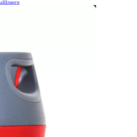
ы
Шланги