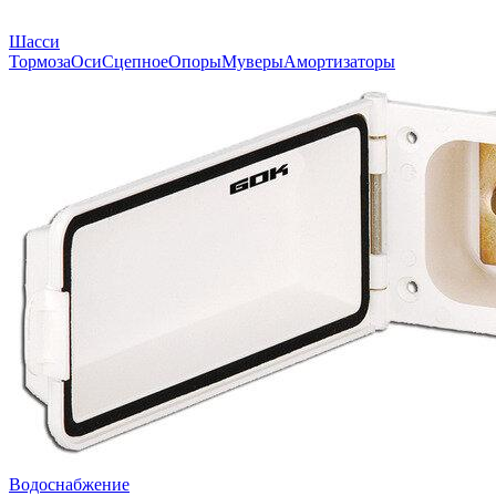
Шасси
Тормоза
Оси
Сцепное
Опоры
Муверы
Амортизаторы
Водоснабжение