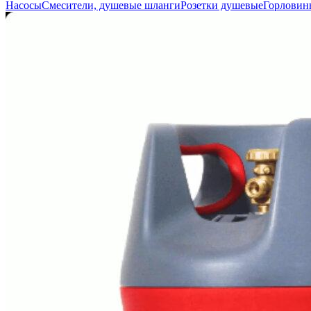
Насосы
Смесители, душевые шланги
Розетки душевые
Горловин