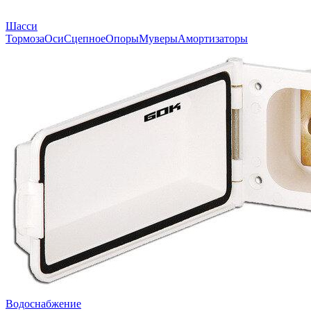
Шасси
Тормоза
Оси
Сцепное
Опоры
Муверы
Амортизаторы
Водоснабжение