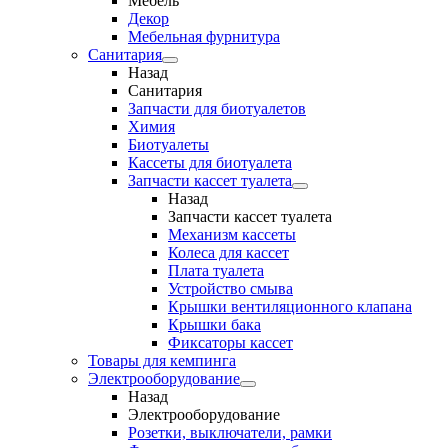
Мебель
Декор
Мебельная фурнитура
Санитария
Назад
Санитария
Запчасти для биотуалетов
Химия
Биотуалеты
Кассеты для биотуалета
Запчасти кассет туалета
Назад
Запчасти кассет туалета
Механизм кассеты
Колеса для кассет
Плата туалета
Устройство смыва
Крышки вентиляционного клапана
Крышки бака
Фиксаторы кассет
Товары для кемпинга
Электрооборудование
Назад
Электрооборудование
Розетки, выключатели, рамки