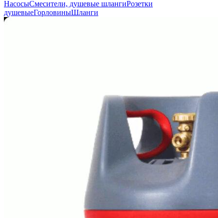
Насосы
Смесители, душевые шланги
Розетки
душевые
Горловины
Шланги