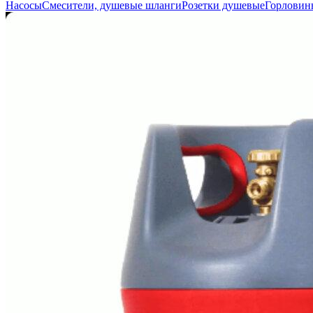
Насосы
Смесители, душевые шланги
Розетки душевые
Горловин