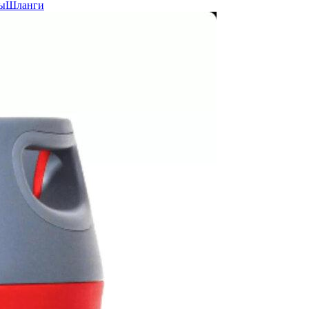
ы
Шланги