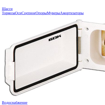
Шасси
Тормоза
Оси
Сцепное
Опоры
Муверы
Амортизаторы
Водоснабжение