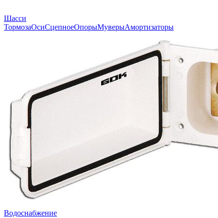
Шасси
Тормоза
Оси
Сцепное
Опоры
Муверы
Амортизаторы
Водоснабжение