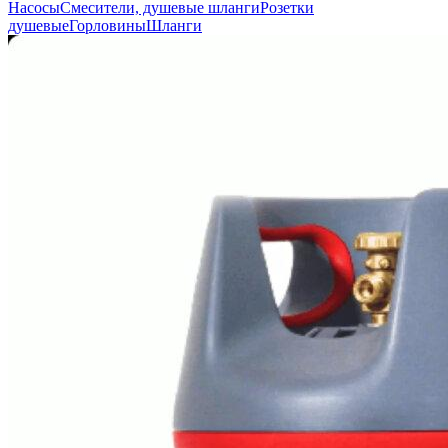
Насосы
Смесители, душевые шланги
Розетки
душевые
Горловины
Шланги