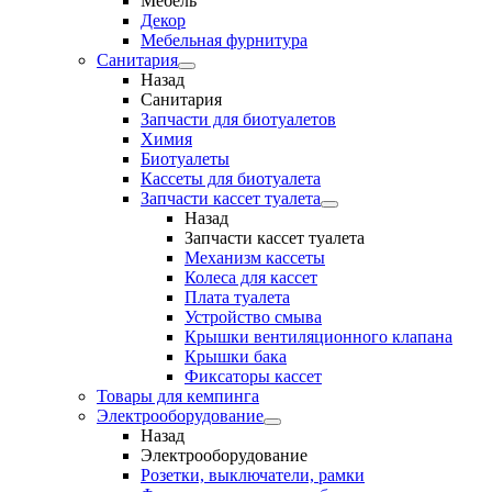
Мебель
Декор
Мебельная фурнитура
Санитария
Назад
Санитария
Запчасти для биотуалетов
Химия
Биотуалеты
Кассеты для биотуалета
Запчасти кассет туалета
Назад
Запчасти кассет туалета
Механизм кассеты
Колеса для кассет
Плата туалета
Устройство смыва
Крышки вентиляционного клапана
Крышки бака
Фиксаторы кассет
Товары для кемпинга
Электрооборудование
Назад
Электрооборудование
Розетки, выключатели, рамки