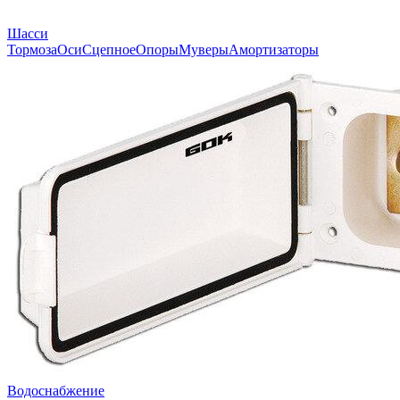
Шасси
Тормоза
Оси
Сцепное
Опоры
Муверы
Амортизаторы
Водоснабжение