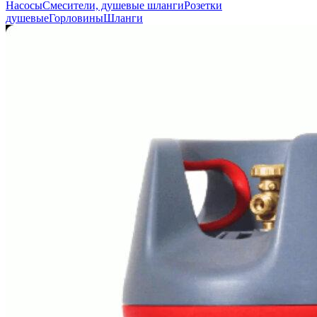
Насосы
Смесители, душевые шланги
Розетки
душевые
Горловины
Шланги