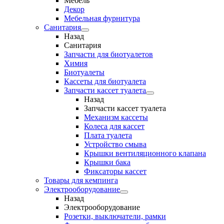
Мебель
Декор
Мебельная фурнитура
Санитария
Назад
Санитария
Запчасти для биотуалетов
Химия
Биотуалеты
Кассеты для биотуалета
Запчасти кассет туалета
Назад
Запчасти кассет туалета
Механизм кассеты
Колеса для кассет
Плата туалета
Устройство смыва
Крышки вентиляционного клапана
Крышки бака
Фиксаторы кассет
Товары для кемпинга
Электрооборудование
Назад
Электрооборудование
Розетки, выключатели, рамки