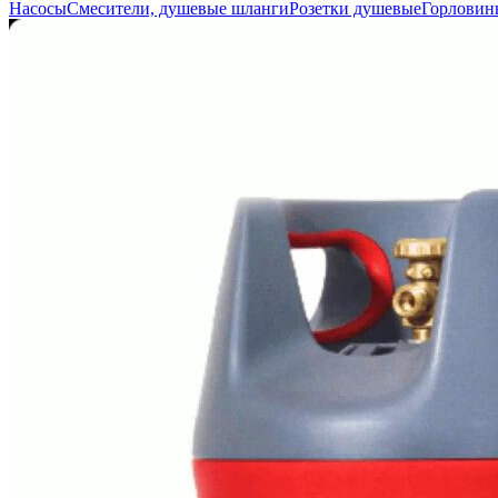
Насосы
Смесители, душевые шланги
Розетки душевые
Горловин