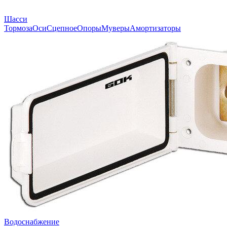
Шасси
Тормоза
Оси
Сцепное
Опоры
Муверы
Амортизаторы
Водоснабжение