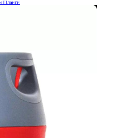
ы
Шланги