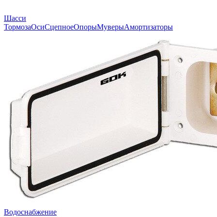
Шасси
Тормоза
Оси
Сцепное
Опоры
Муверы
Амортизаторы
Водоснабжение