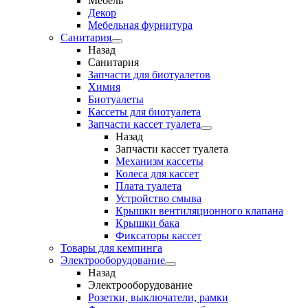
Мебель
Декор
Мебельная фурнитура
Санитария
Назад
Санитария
Запчасти для биотуалетов
Химия
Биотуалеты
Кассеты для биотуалета
Запчасти кассет туалета
Назад
Запчасти кассет туалета
Механизм кассеты
Колеса для кассет
Плата туалета
Устройство смыва
Крышки вентиляционного клапана
Крышки бака
Фиксаторы кассет
Товары для кемпинга
Электрооборудование
Назад
Электрооборудование
Розетки, выключатели, рамки