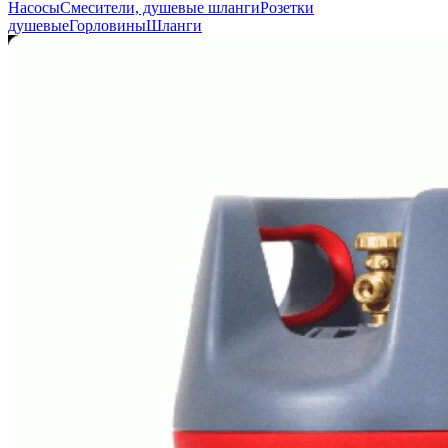
Насосы
Смесители, душевые шланги
Розетки
душевые
Горловины
Шланги