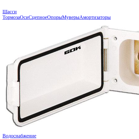
Шасси
Тормоза
Оси
Сцепное
Опоры
Муверы
Амортизаторы
Водоснабжение