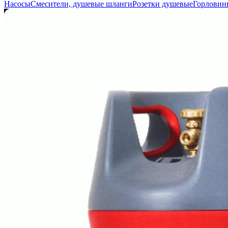
Насосы
Смесители, душевые шланги
Розетки душевые
Горловин