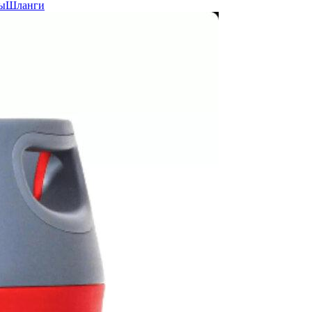
ы
Шланги