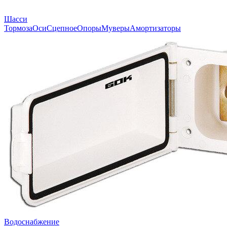
Шасси
Тормоза
Оси
Сцепное
Опоры
Муверы
Амортизаторы
Водоснабжение