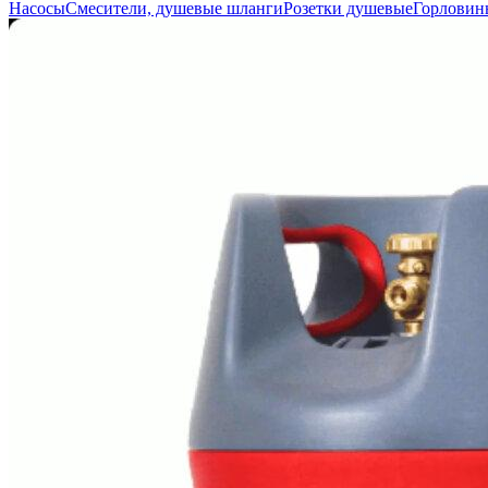
Насосы
Смесители, душевые шланги
Розетки душевые
Горловин