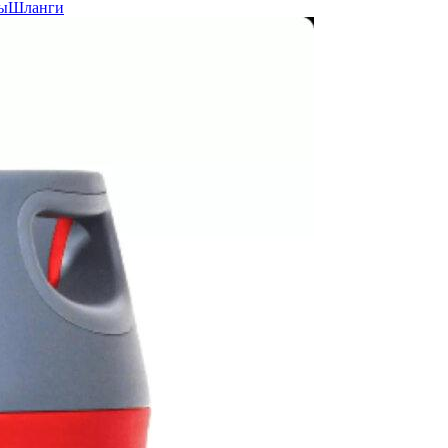
ы
Шланги