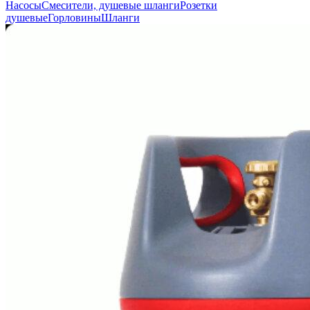
Насосы
Смесители, душевые шланги
Розетки
душевые
Горловины
Шланги