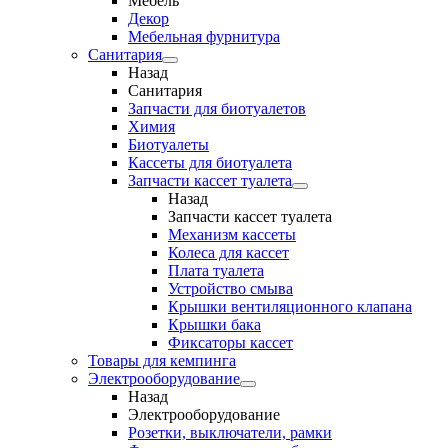
Мебель
Декор
Мебельная фурнитура
Санитария
Назад
Санитария
Запчасти для биотуалетов
Химия
Биотуалеты
Кассеты для биотуалета
Запчасти кассет туалета
Назад
Запчасти кассет туалета
Механизм кассеты
Колеса для кассет
Плата туалета
Устройство смыва
Крышки вентиляционного клапана
Крышки бака
Фиксаторы кассет
Товары для кемпинга
Электрооборудование
Назад
Электрооборудование
Розетки, выключатели, рамки