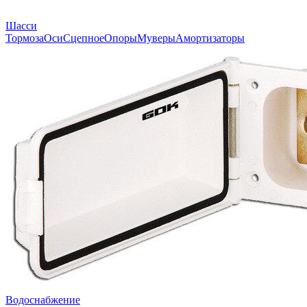
Шасси
Тормоза
Оси
Сцепное
Опоры
Муверы
Амортизаторы
Водоснабжение