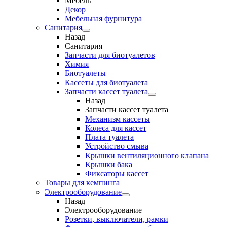
Мебель
Декор
Мебельная фурнитура
Санитария
Назад
Санитария
Запчасти для биотуалетов
Химия
Биотуалеты
Кассеты для биотуалета
Запчасти кассет туалета
Назад
Запчасти кассет туалета
Механизм кассеты
Колеса для кассет
Плата туалета
Устройство смыва
Крышки вентиляционного клапана
Крышки бака
Фиксаторы кассет
Товары для кемпинга
Электрооборудование
Назад
Электрооборудование
Розетки, выключатели, рамки