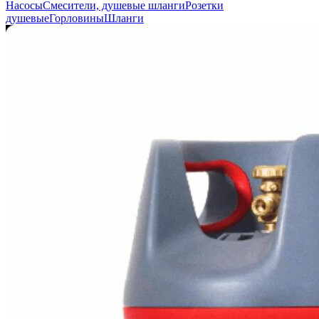
Насосы
Смесители, душевые шланги
Розетки
душевые
Горловины
Шланги