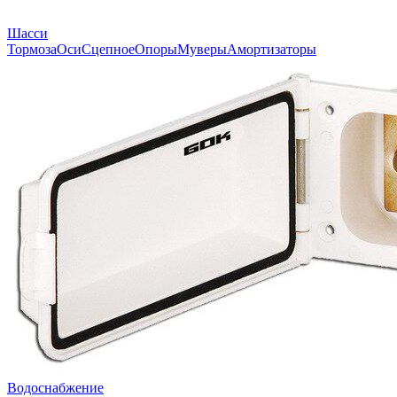
Шасси
Тормоза
Оси
Сцепное
Опоры
Муверы
Амортизаторы
Водоснабжение