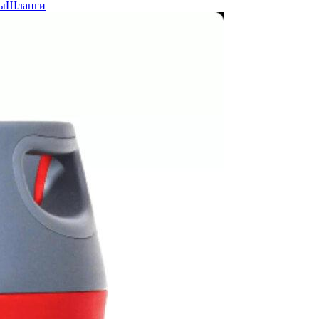
ы
Шланги