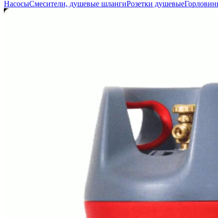
Насосы
Смесители, душевые шланги
Розетки душевые
Горловин