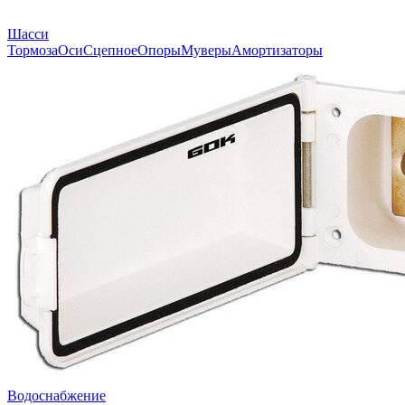
Шасси
Тормоза
Оси
Сцепное
Опоры
Муверы
Амортизаторы
Водоснабжение