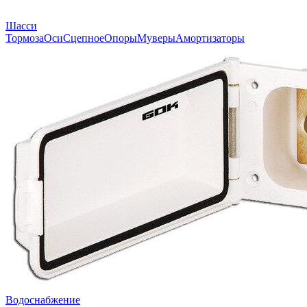
Шасси
Тормоза
Оси
Сцепное
Опоры
Муверы
Амортизаторы
Водоснабжение