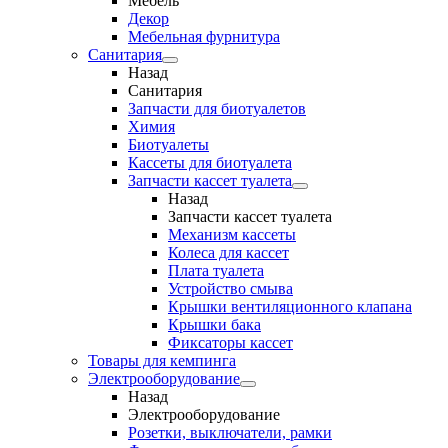
Мебель
Декор
Мебельная фурнитура
Санитария
Назад
Санитария
Запчасти для биотуалетов
Химия
Биотуалеты
Кассеты для биотуалета
Запчасти кассет туалета
Назад
Запчасти кассет туалета
Механизм кассеты
Колеса для кассет
Плата туалета
Устройство смыва
Крышки вентиляционного клапана
Крышки бака
Фиксаторы кассет
Товары для кемпинга
Электрооборудование
Назад
Электрооборудование
Розетки, выключатели, рамки