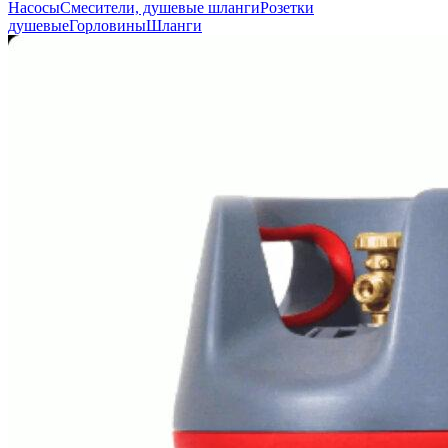
Насосы
Смесители, душевые шланги
Розетки
душевые
Горловины
Шланги