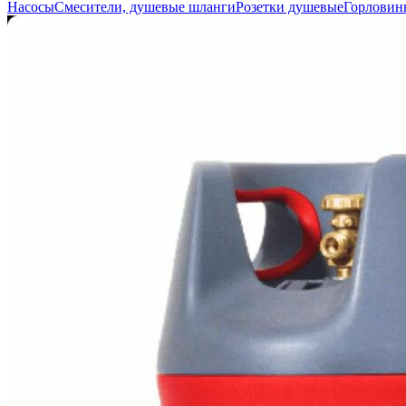
Насосы
Смесители, душевые шланги
Розетки душевые
Горловин