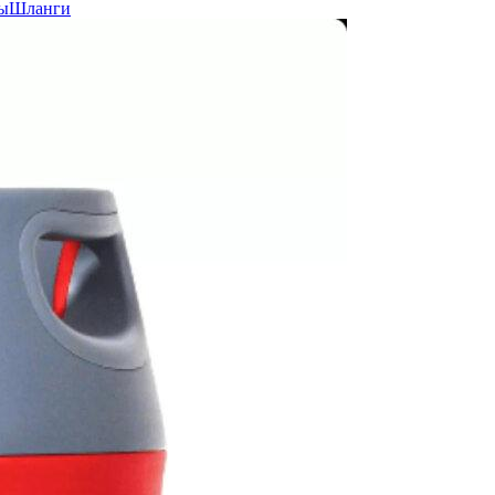
ы
Шланги