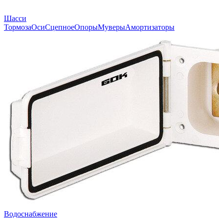
Шасси
Тормоза
Оси
Сцепное
Опоры
Муверы
Амортизаторы
Водоснабжение