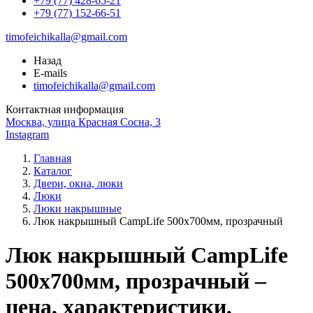
+79 (77) 428-65-21
+79 (77) 152-66-51
timofeichikalla@gmail.com
Назад
E-mails
timofeichikalla@gmail.com
Контактная информация
Москва, улица Красная Сосна, 3
Instagram
Главная
Каталог
Двери, окна, люки
Люки
Люки накрышные
Люк накрышный CampLife 500x700мм, прозрачный
Люк накрышный CampLife
500x700мм, прозрачный –
цена, характеристики,