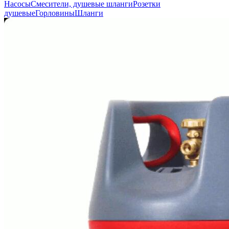
Насосы
Смесители, душевые шланги
Розетки
душевые
Горловины
Шланги