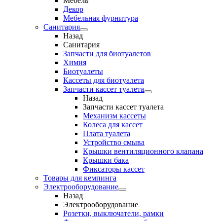
Мебель
Декор
Мебельная фурнитура
Санитария
Назад
Санитария
Запчасти для биотуалетов
Химия
Биотуалеты
Кассеты для биотуалета
Запчасти кассет туалета
Назад
Запчасти кассет туалета
Механизм кассеты
Колеса для кассет
Плата туалета
Устройство смыва
Крышки вентиляционного клапана
Крышки бака
Фиксаторы кассет
Товары для кемпинга
Электрооборудование
Назад
Электрооборудование
Розетки, выключатели, рамки