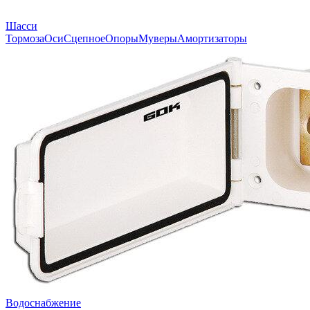
Шасси
Тормоза
Оси
Сцепное
Опоры
Муверы
Амортизаторы
Водоснабжение