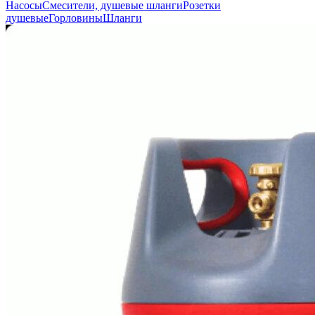
Насосы
Смесители, душевые шланги
Розетки
душевые
Горловины
Шланги