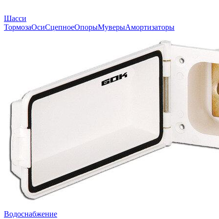
Шасси
Тормоза
Оси
Сцепное
Опоры
Муверы
Амортизаторы
Водоснабжение