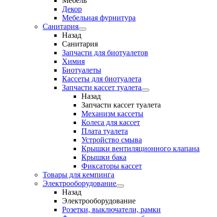
Мебель
Декор
Мебельная фурнитура
Санитария
Назад
Санитария
Запчасти для биотуалетов
Химия
Биотуалеты
Кассеты для биотуалета
Запчасти кассет туалета
Назад
Запчасти кассет туалета
Механизм кассеты
Колеса для кассет
Плата туалета
Устройство смыва
Крышки вентиляционного клапана
Крышки бака
Фиксаторы кассет
Товары для кемпинга
Электрооборудование
Назад
Электрооборудование
Розетки, выключатели, рамки