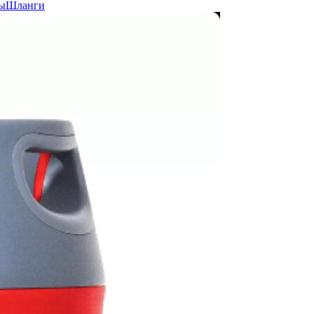
ы
Шланги