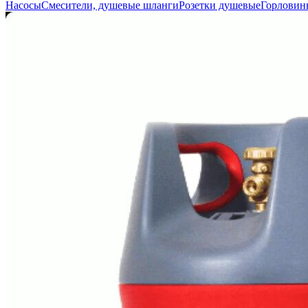
Насосы
Смесители, душевые шланги
Розетки душевые
Горловин