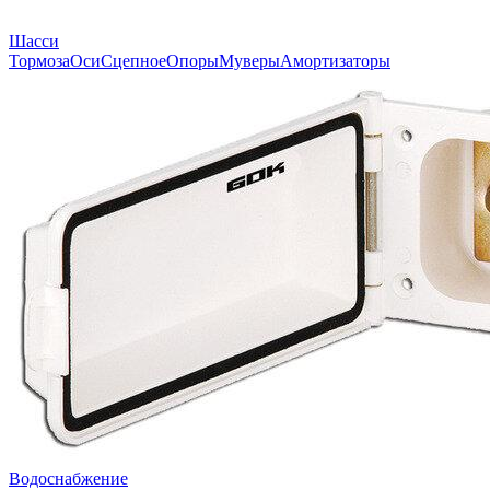
Шасси
Тормоза
Оси
Сцепное
Опоры
Муверы
Амортизаторы
Водоснабжение