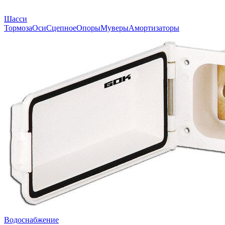
Шасси
Тормоза
Оси
Сцепное
Опоры
Муверы
Амортизаторы
Водоснабжение