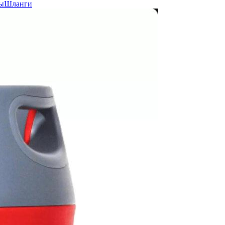
ы
Шланги