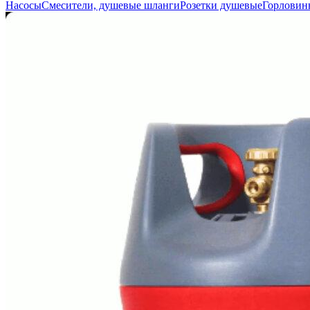
Насосы
Смесители, душевые шланги
Розетки душевые
Горловин