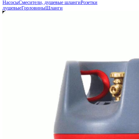
Насосы
Смесители, душевые шланги
Розетки
душевые
Горловины
Шланги