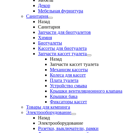
Мебель
Декор
Мебельная фурнитура
Санитария
Назад
Санитария
Запчасти для биотуалетов
Химия
Биотуалеты
Кассеты для биотуалета
Запчасти кассет туалета
Назад
Запчасти кассет туалета
Механизм кассеты
Колеса для кассет
Плата туалета
Устройство смыва
Крышки вентиляционного клапана
Крышки бака
Фиксаторы кассет
Товары для кемпинга
Электрооборудование
Назад
Электрооборудование
Розетки, выключатели, рамки