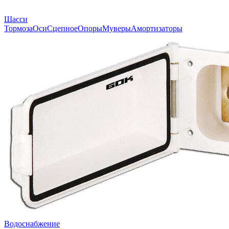
Шасси
Тормоза
Оси
Сцепное
Опоры
Муверы
Амортизаторы
Водоснабжение