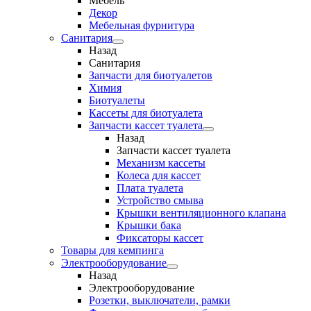
Мебель
Декор
Мебельная фурнитура
Санитария
Назад
Санитария
Запчасти для биотуалетов
Химия
Биотуалеты
Кассеты для биотуалета
Запчасти кассет туалета
Назад
Запчасти кассет туалета
Механизм кассеты
Колеса для кассет
Плата туалета
Устройство смыва
Крышки вентиляционного клапана
Крышки бака
Фиксаторы кассет
Товары для кемпинга
Электрооборудование
Назад
Электрооборудование
Розетки, выключатели, рамки