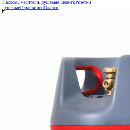
Насосы
Смесители, душевые шланги
Розетки
душевые
Горловины
Шланги