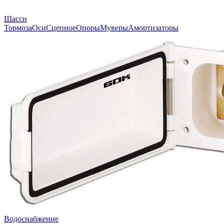
Шасси
Тормоза
Оси
Сцепное
Опоры
Муверы
Амортизаторы
Водоснабжение