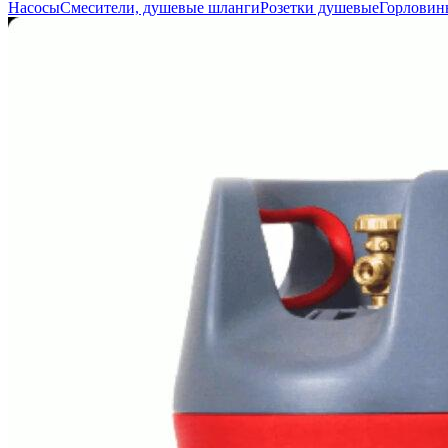
Насосы
Смесители, душевые шланги
Розетки душевые
Горловин