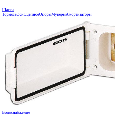
Шасси
Тормоза
Оси
Сцепное
Опоры
Муверы
Амортизаторы
Водоснабжение