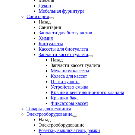
Мебель
Декор
Мебельная фурнитура
Санитария
Назад
Санитария
Запчасти для биотуалетов
Химия
Биотуалеты
Кассеты для биотуалета
Запчасти кассет туалета
Назад
Запчасти кассет туалета
Механизм кассеты
Колеса для кассет
Плата туалета
Устройство смыва
Крышки вентиляционного клапана
Крышки бака
Фиксаторы кассет
Товары для кемпинга
Электрооборудование
Назад
Электрооборудование
Розетки, выключатели, рамки