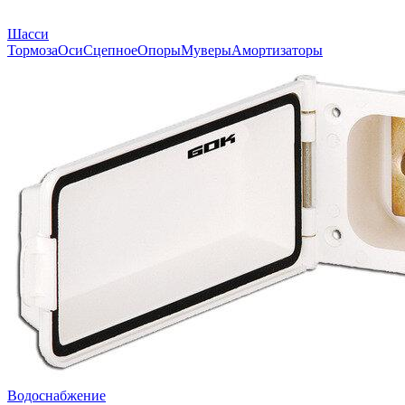
Шасси
Тормоза
Оси
Сцепное
Опоры
Муверы
Амортизаторы
Водоснабжение