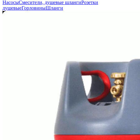
Насосы
Смесители, душевые шланги
Розетки
душевые
Горловины
Шланги