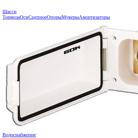
Шасси
Тормоза
Оси
Сцепное
Опоры
Муверы
Амортизаторы
Водоснабжение