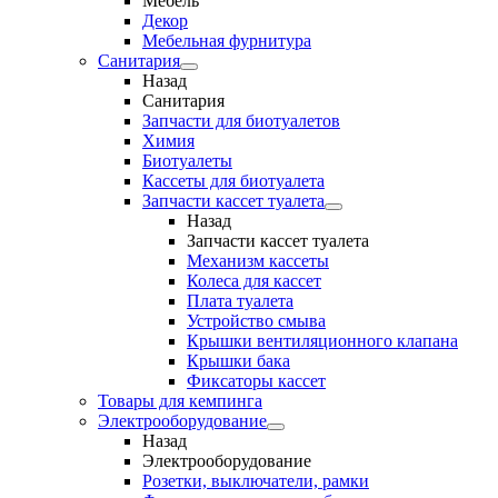
Мебель
Декор
Мебельная фурнитура
Санитария
Назад
Санитария
Запчасти для биотуалетов
Химия
Биотуалеты
Кассеты для биотуалета
Запчасти кассет туалета
Назад
Запчасти кассет туалета
Механизм кассеты
Колеса для кассет
Плата туалета
Устройство смыва
Крышки вентиляционного клапана
Крышки бака
Фиксаторы кассет
Товары для кемпинга
Электрооборудование
Назад
Электрооборудование
Розетки, выключатели, рамки