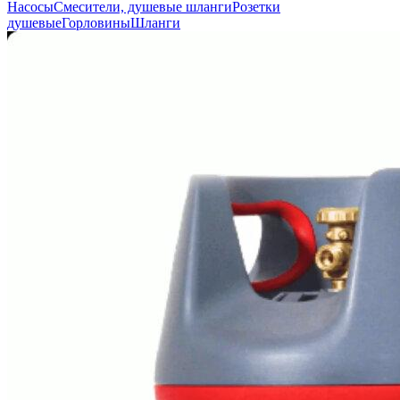
Насосы
Смесители, душевые шланги
Розетки
душевые
Горловины
Шланги