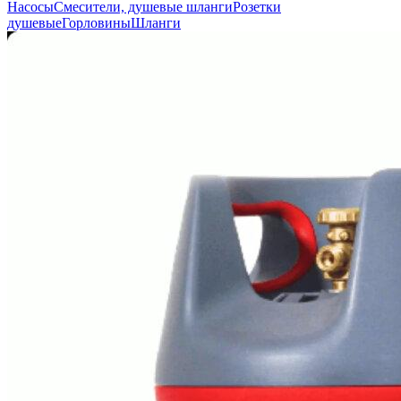
Насосы
Смесители, душевые шланги
Розетки
душевые
Горловины
Шланги