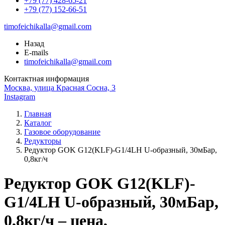
+79 (77) 428-65-21
+79 (77) 152-66-51
timofeichikalla@gmail.com
Назад
E-mails
timofeichikalla@gmail.com
Контактная информация
Москва, улица Красная Сосна, 3
Instagram
Главная
Каталог
Газовое оборудование
Редукторы
Редуктор GOK G12(KLF)-G1/4LH U-образный, 30мБар,
0,8кг/ч
Редуктор GOK G12(KLF)-
G1/4LH U-образный, 30мБар,
0,8кг/ч – цена,