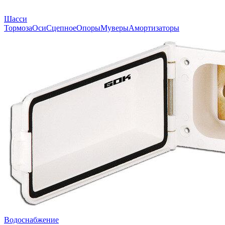
Шасси
Тормоза
Оси
Сцепное
Опоры
Муверы
Амортизаторы
Водоснабжение