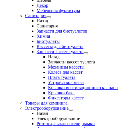
Мебель
Декор
Мебельная фурнитура
Санитария
Назад
Санитария
Запчасти для биотуалетов
Химия
Биотуалеты
Кассеты для биотуалета
Запчасти кассет туалета
Назад
Запчасти кассет туалета
Механизм кассеты
Колеса для кассет
Плата туалета
Устройство смыва
Крышки вентиляционного клапана
Крышки бака
Фиксаторы кассет
Товары для кемпинга
Электрооборудование
Назад
Электрооборудование
Розетки, выключатели, рамки