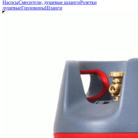
Насосы
Смесители, душевые шланги
Розетки
душевые
Горловины
Шланги