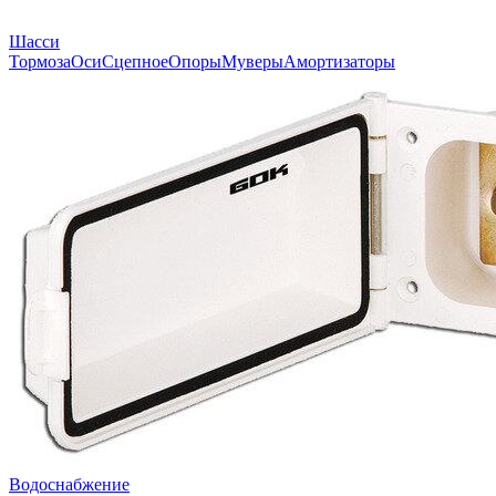
Шасси
Тормоза
Оси
Сцепное
Опоры
Муверы
Амортизаторы
Водоснабжение