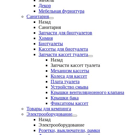
Мебель
Декор
Мебельная фурнитура
Санитария
Назад
Санитария
Запчасти для биотуалетов
Химия
Биотуалеты
Кассеты для биотуалета
Запчасти кассет туалета
Назад
Запчасти кассет туалета
Механизм кассеты
Колеса для кассет
Плата туалета
Устройство смыва
Крышки вентиляционного клапана
Крышки бака
Фиксаторы кассет
Товары для кемпинга
Электрооборудование
Назад
Электрооборудование
Розетки, выключатели, рамки