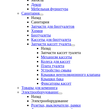
Мебель
Декор
Мебельная фурнитура
Санитария
Назад
Санитария
Запчасти для биотуалетов
Химия
Биотуалеты
Кассеты для биотуалета
Запчасти кассет туалета
Назад
Запчасти кассет туалета
Механизм кассеты
Колеса для кассет
Плата туалета
Устройство смыва
Крышки вентиляционного клапана
Крышки бака
Фиксаторы кассет
Товары для кемпинга
Электрооборудование
Назад
Электрооборудование
Розетки, выключатели, рамки