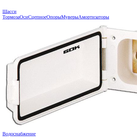
Шасси
Тормоза
Оси
Сцепное
Опоры
Муверы
Амортизаторы
Водоснабжение