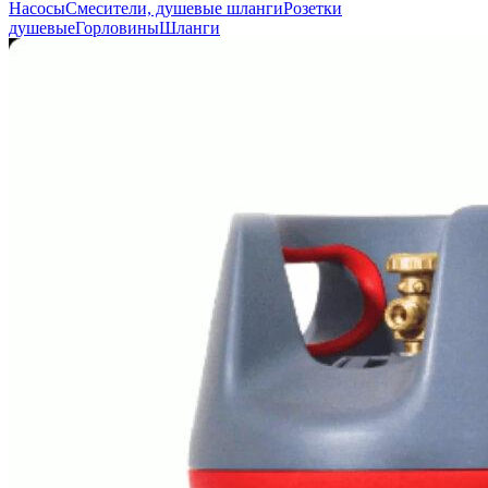
Насосы
Смесители, душевые шланги
Розетки
душевые
Горловины
Шланги