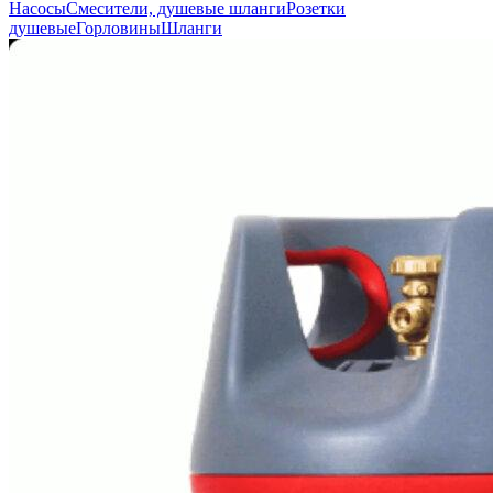
Насосы
Смесители, душевые шланги
Розетки
душевые
Горловины
Шланги