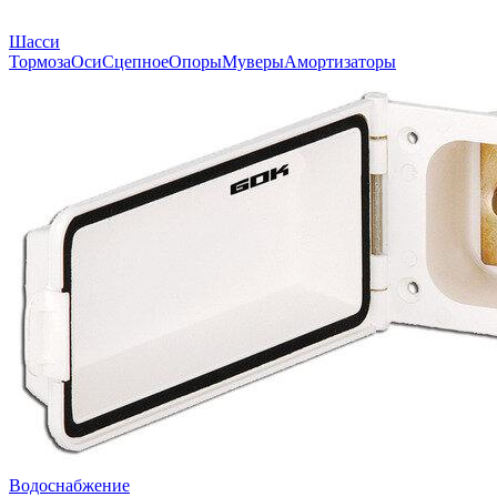
Шасси
Тормоза
Оси
Сцепное
Опоры
Муверы
Амортизаторы
Водоснабжение