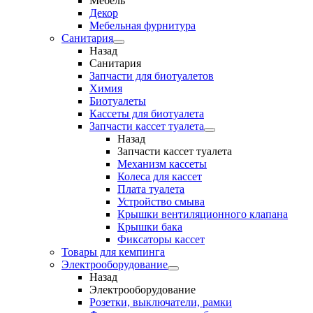
Мебель
Декор
Мебельная фурнитура
Санитария
Назад
Санитария
Запчасти для биотуалетов
Химия
Биотуалеты
Кассеты для биотуалета
Запчасти кассет туалета
Назад
Запчасти кассет туалета
Механизм кассеты
Колеса для кассет
Плата туалета
Устройство смыва
Крышки вентиляционного клапана
Крышки бака
Фиксаторы кассет
Товары для кемпинга
Электрооборудование
Назад
Электрооборудование
Розетки, выключатели, рамки