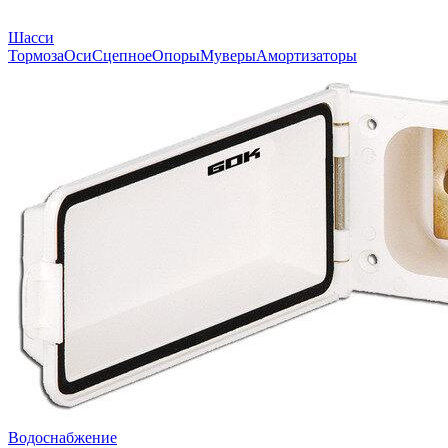
Шасси
Тормоза
Оси
Сцепное
Опоры
Муверы
Амортизаторы
Водоснабжение