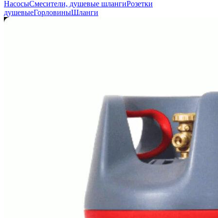
Насосы
Смесители, душевые шланги
Розетки
душевые
Горловины
Шланги