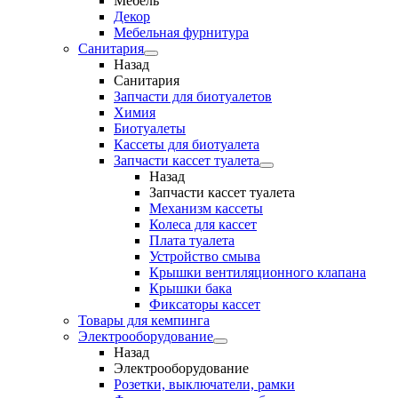
Мебель
Декор
Мебельная фурнитура
Санитария
Назад
Санитария
Запчасти для биотуалетов
Химия
Биотуалеты
Кассеты для биотуалета
Запчасти кассет туалета
Назад
Запчасти кассет туалета
Механизм кассеты
Колеса для кассет
Плата туалета
Устройство смыва
Крышки вентиляционного клапана
Крышки бака
Фиксаторы кассет
Товары для кемпинга
Электрооборудование
Назад
Электрооборудование
Розетки, выключатели, рамки