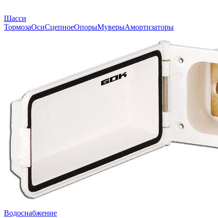
Шасси
Тормоза
Оси
Сцепное
Опоры
Муверы
Амортизаторы
Водоснабжение