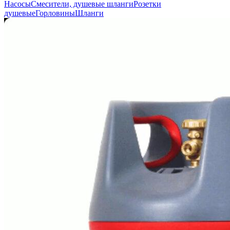
Насосы
Смесители, душевые шланги
Розетки
душевые
Горловины
Шланги