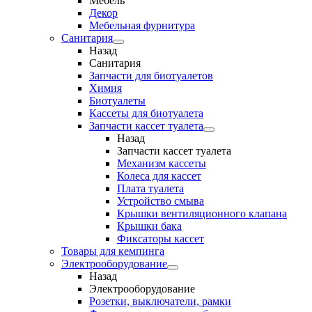
Мебель
Декор
Мебельная фурнитура
Санитария
Назад
Санитария
Запчасти для биотуалетов
Химия
Биотуалеты
Кассеты для биотуалета
Запчасти кассет туалета
Назад
Запчасти кассет туалета
Механизм кассеты
Колеса для кассет
Плата туалета
Устройство смыва
Крышки вентиляционного клапана
Крышки бака
Фиксаторы кассет
Товары для кемпинга
Электрооборудование
Назад
Электрооборудование
Розетки, выключатели, рамки