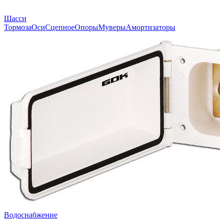
Шасси
Тормоза
Оси
Сцепное
Опоры
Муверы
Амортизаторы
Водоснабжение