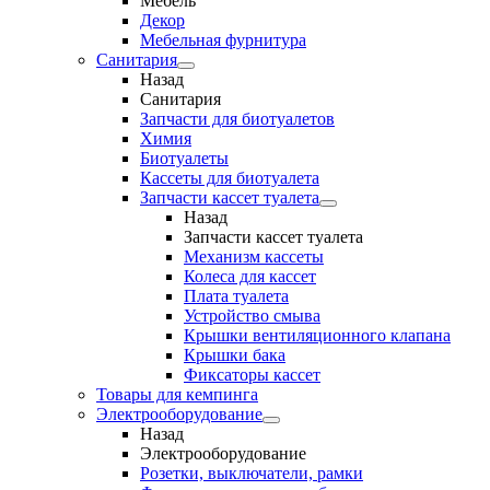
Мебель
Декор
Мебельная фурнитура
Санитария
Назад
Санитария
Запчасти для биотуалетов
Химия
Биотуалеты
Кассеты для биотуалета
Запчасти кассет туалета
Назад
Запчасти кассет туалета
Механизм кассеты
Колеса для кассет
Плата туалета
Устройство смыва
Крышки вентиляционного клапана
Крышки бака
Фиксаторы кассет
Товары для кемпинга
Электрооборудование
Назад
Электрооборудование
Розетки, выключатели, рамки