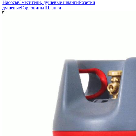
Насосы
Смесители, душевые шланги
Розетки
душевые
Горловины
Шланги