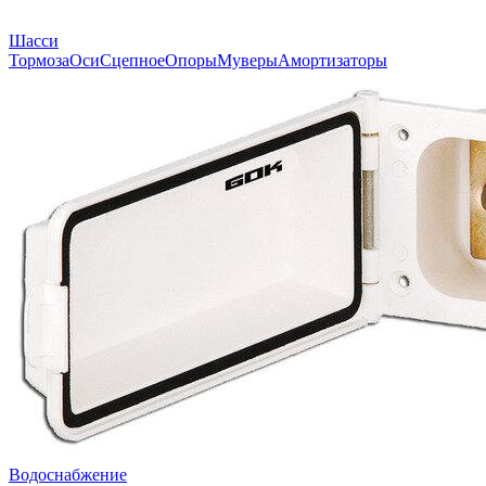
Шасси
Тормоза
Оси
Сцепное
Опоры
Муверы
Амортизаторы
Водоснабжение