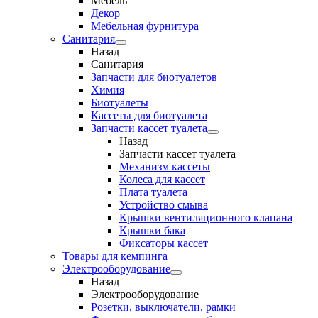
Мебель
Декор
Мебельная фурнитура
Санитария
Назад
Санитария
Запчасти для биотуалетов
Химия
Биотуалеты
Кассеты для биотуалета
Запчасти кассет туалета
Назад
Запчасти кассет туалета
Механизм кассеты
Колеса для кассет
Плата туалета
Устройство смыва
Крышки вентиляционного клапана
Крышки бака
Фиксаторы кассет
Товары для кемпинга
Электрооборудование
Назад
Электрооборудование
Розетки, выключатели, рамки