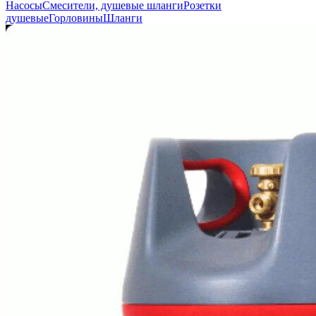
Насосы
Смесители, душевые шланги
Розетки
душевые
Горловины
Шланги