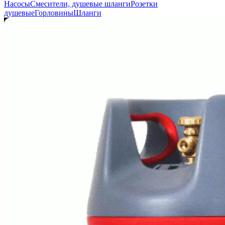
Насосы
Смесители, душевые шланги
Розетки
душевые
Горловины
Шланги