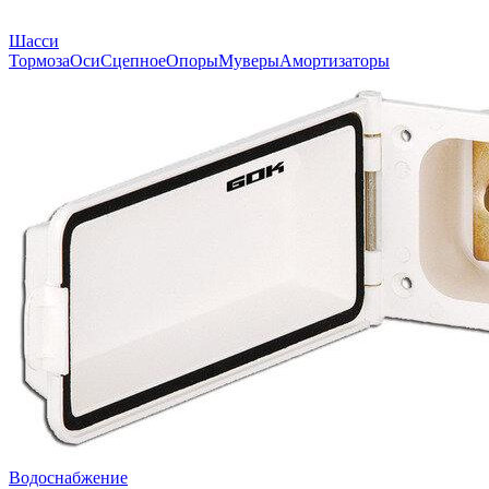
Шасси
Тормоза
Оси
Сцепное
Опоры
Муверы
Амортизаторы
Водоснабжение