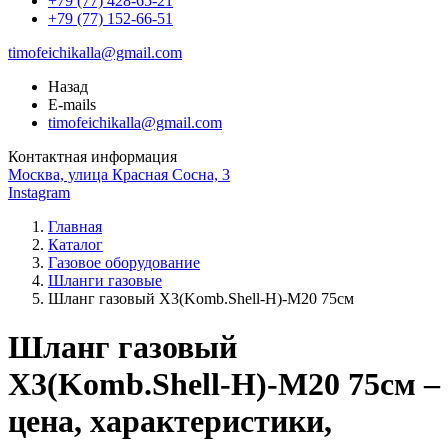
+79 (77) 428-65-21
+79 (77) 152-66-51
timofeichikalla@gmail.com
Назад
E-mails
timofeichikalla@gmail.com
Контактная информация
Москва, улица Красная Сосна, 3
Instagram
Главная
Каталог
Газовое оборудование
Шланги газовые
Шланг газовый X3(Komb.Shell-H)-M20 75см
Шланг газовый
X3(Komb.Shell-H)-M20 75см –
цена, характеристики,