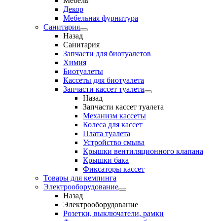
Мебель
Декор
Мебельная фурнитура
Санитария
Назад
Санитария
Запчасти для биотуалетов
Химия
Биотуалеты
Кассеты для биотуалета
Запчасти кассет туалета
Назад
Запчасти кассет туалета
Механизм кассеты
Колеса для кассет
Плата туалета
Устройство смыва
Крышки вентиляционного клапана
Крышки бака
Фиксаторы кассет
Товары для кемпинга
Электрооборудование
Назад
Электрооборудование
Розетки, выключатели, рамки