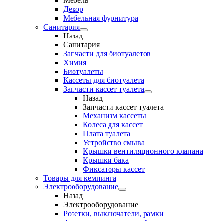
Мебель
Декор
Мебельная фурнитура
Санитария
Назад
Санитария
Запчасти для биотуалетов
Химия
Биотуалеты
Кассеты для биотуалета
Запчасти кассет туалета
Назад
Запчасти кассет туалета
Механизм кассеты
Колеса для кассет
Плата туалета
Устройство смыва
Крышки вентиляционного клапана
Крышки бака
Фиксаторы кассет
Товары для кемпинга
Электрооборудование
Назад
Электрооборудование
Розетки, выключатели, рамки