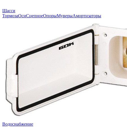
Шасси
Тормоза
Оси
Сцепное
Опоры
Муверы
Амортизаторы
Водоснабжение