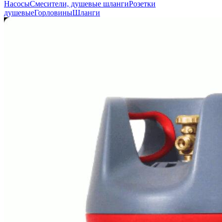
Насосы
Смесители, душевые шланги
Розетки
душевые
Горловины
Шланги