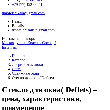
+79 (77) 428-65-21
+79 (77) 152-66-51
timofeichikalla@gmail.com
Назад
E-mails
timofeichikalla@gmail.com
Контактная информация
Москва, улица Красная Сосна, 3
Instagram
Главная
Каталог
Двери, окна, люки
Окна
Сдвижные окна
Стекло для окна( Deflets)
Стекло для окна( Deflets) –
цена, характеристики,
применение