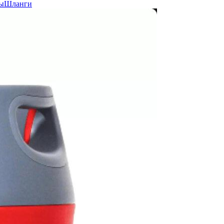
ы
Шланги