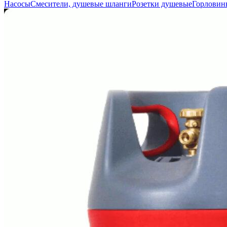
Насосы
Смесители, душевые шланги
Розетки душевые
Горловин