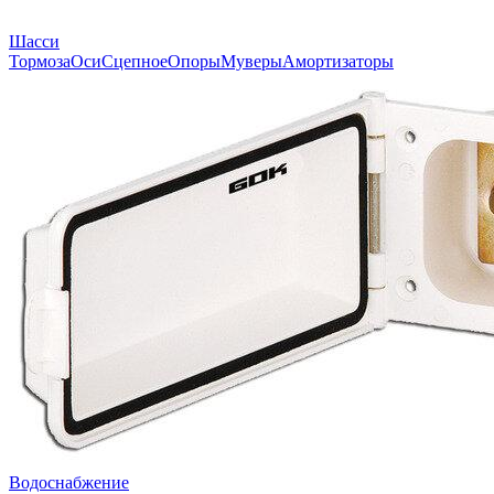
Шасси
Тормоза
Оси
Сцепное
Опоры
Муверы
Амортизаторы
Водоснабжение