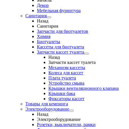
Мебель
Декор
Мебельная фурнитура
Санитария
Назад
Санитария
Запчасти для биотуалетов
Химия
Биотуалеты
Кассеты для биотуалета
Запчасти кассет туалета
Назад
Запчасти кассет туалета
Механизм кассеты
Колеса для кассет
Плата туалета
Устройство смыва
Крышки вентиляционного клапана
Крышки бака
Фиксаторы кассет
Товары для кемпинга
Электрооборудование
Назад
Электрооборудование
Розетки, выключатели, рамки