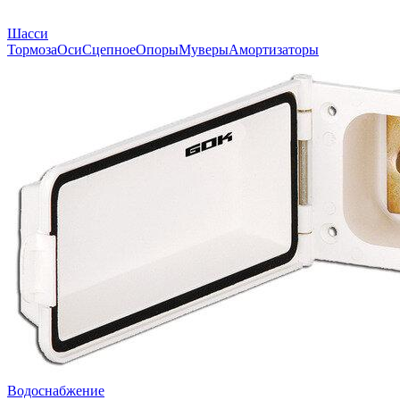
Шасси
Тормоза
Оси
Сцепное
Опоры
Муверы
Амортизаторы
Водоснабжение