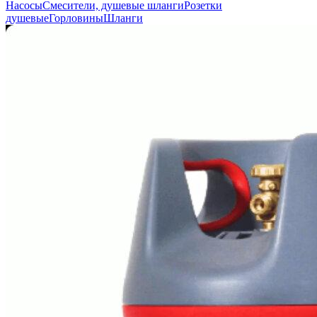
Насосы
Смесители, душевые шланги
Розетки
душевые
Горловины
Шланги