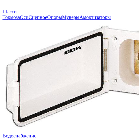
Шасси
Тормоза
Оси
Сцепное
Опоры
Муверы
Амортизаторы
Водоснабжение