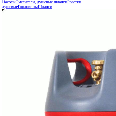
Насосы
Смесители, душевые шланги
Розетки
душевые
Горловины
Шланги