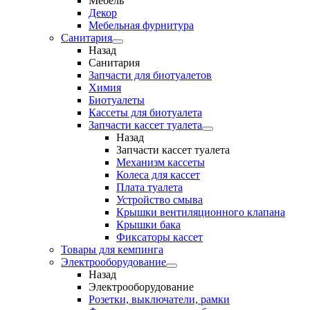
Мебель
Декор
Мебельная фурнитура
Санитария
Назад
Санитария
Запчасти для биотуалетов
Химия
Биотуалеты
Кассеты для биотуалета
Запчасти кассет туалета
Назад
Запчасти кассет туалета
Механизм кассеты
Колеса для кассет
Плата туалета
Устройство смыва
Крышки вентиляционного клапана
Крышки бака
Фиксаторы кассет
Товары для кемпинга
Электрооборудование
Назад
Электрооборудование
Розетки, выключатели, рамки