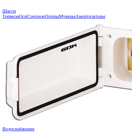
Шасси
Тормоза
Оси
Сцепное
Опоры
Муверы
Амортизаторы
Водоснабжение