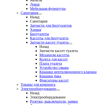
Мебель
Декор
Мебельная фурнитура
Санитария
Назад
Санитария
Запчасти для биотуалетов
Химия
Биотуалеты
Кассеты для биотуалета
Запчасти кассет туалета
Назад
Запчасти кассет туалета
Механизм кассеты
Колеса для кассет
Плата туалета
Устройство смыва
Крышки вентиляционного клапана
Крышки бака
Фиксаторы кассет
Товары для кемпинга
Электрооборудование
Назад
Электрооборудование
Розетки, выключатели, рамки