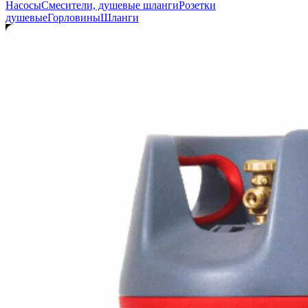
Насосы
Смесители, душевые шланги
Розетки
душевые
Горловины
Шланги