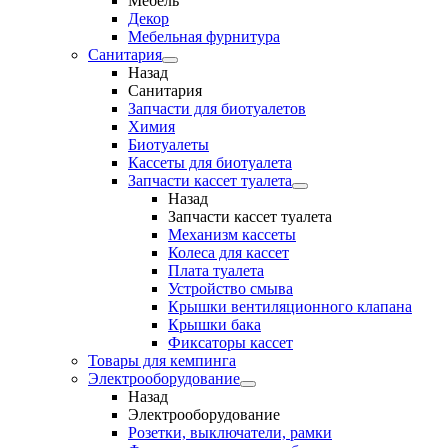
Мебель
Декор
Мебельная фурнитура
Санитария
Назад
Санитария
Запчасти для биотуалетов
Химия
Биотуалеты
Кассеты для биотуалета
Запчасти кассет туалета
Назад
Запчасти кассет туалета
Механизм кассеты
Колеса для кассет
Плата туалета
Устройство смыва
Крышки вентиляционного клапана
Крышки бака
Фиксаторы кассет
Товары для кемпинга
Электрооборудование
Назад
Электрооборудование
Розетки, выключатели, рамки