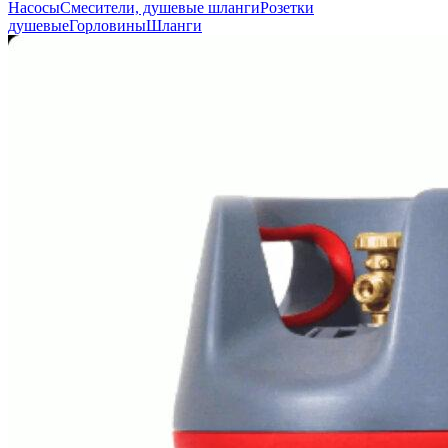
Насосы
Смесители, душевые шланги
Розетки
душевые
Горловины
Шланги