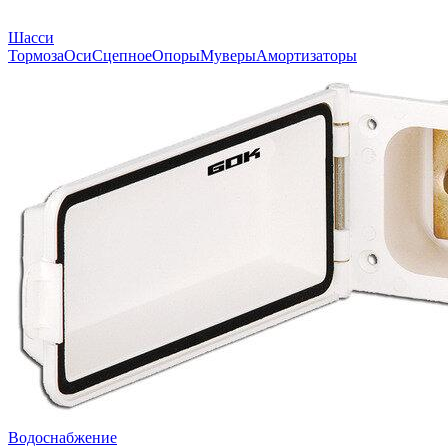
Шасси
Тормоза
Оси
Сцепное
Опоры
Муверы
Амортизаторы
Водоснабжение