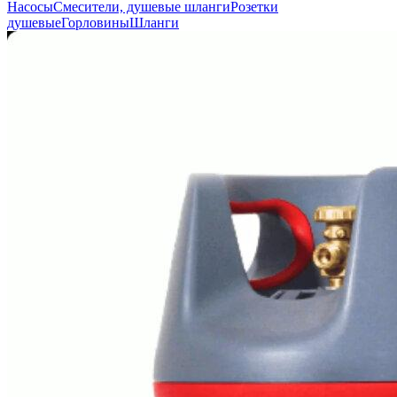
Насосы
Смесители, душевые шланги
Розетки
душевые
Горловины
Шланги