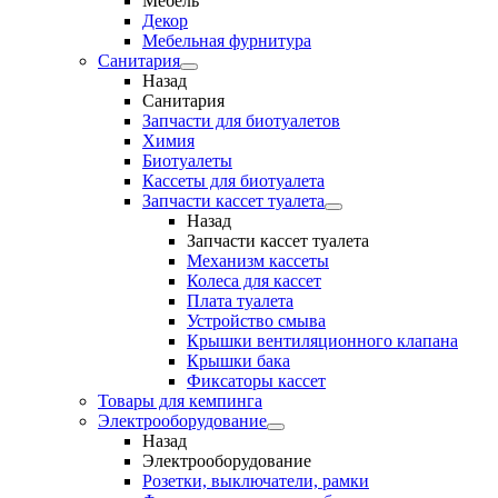
Мебель
Декор
Мебельная фурнитура
Санитария
Назад
Санитария
Запчасти для биотуалетов
Химия
Биотуалеты
Кассеты для биотуалета
Запчасти кассет туалета
Назад
Запчасти кассет туалета
Механизм кассеты
Колеса для кассет
Плата туалета
Устройство смыва
Крышки вентиляционного клапана
Крышки бака
Фиксаторы кассет
Товары для кемпинга
Электрооборудование
Назад
Электрооборудование
Розетки, выключатели, рамки