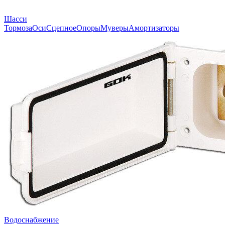
Шасси
Тормоза
Оси
Сцепное
Опоры
Муверы
Амортизаторы
Водоснабжение