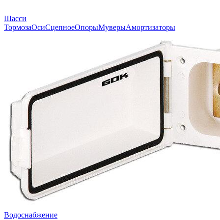
Шасси
Тормоза
Оси
Сцепное
Опоры
Муверы
Амортизаторы
Водоснабжение