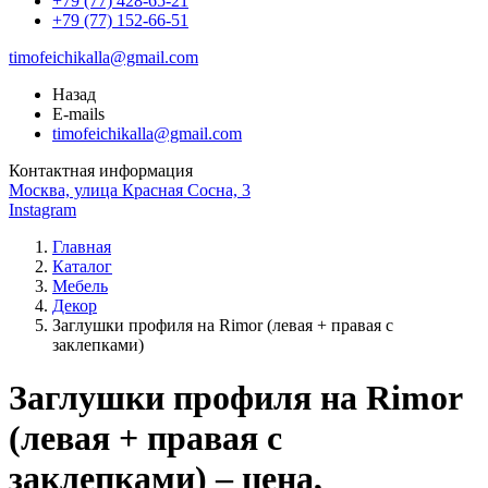
+79 (77) 428-65-21
+79 (77) 152-66-51
timofeichikalla@gmail.com
Назад
E-mails
timofeichikalla@gmail.com
Контактная информация
Москва, улица Красная Сосна, 3
Instagram
Главная
Каталог
Мебель
Декор
Заглушки профиля на Rimor (левая + правая с
заклепками)
Заглушки профиля на Rimor
(левая + правая с
заклепками) – цена,