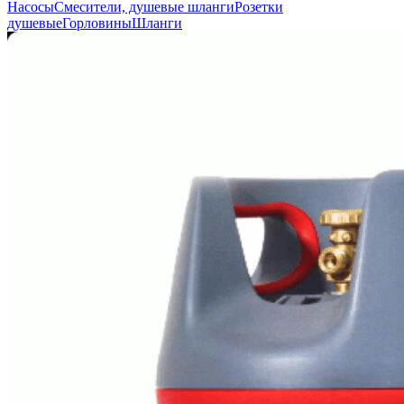
Насосы
Смесители, душевые шланги
Розетки
душевые
Горловины
Шланги