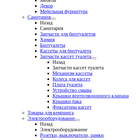
Мебель
Декор
Мебельная фурнитура
Санитария
Назад
Санитария
Запчасти для биотуалетов
Химия
Биотуалеты
Кассеты для биотуалета
Запчасти кассет туалета
Назад
Запчасти кассет туалета
Механизм кассеты
Колеса для кассет
Плата туалета
Устройство смыва
Крышки вентиляционного клапана
Крышки бака
Фиксаторы кассет
Товары для кемпинга
Электрооборудование
Назад
Электрооборудование
Розетки, выключатели, рамки