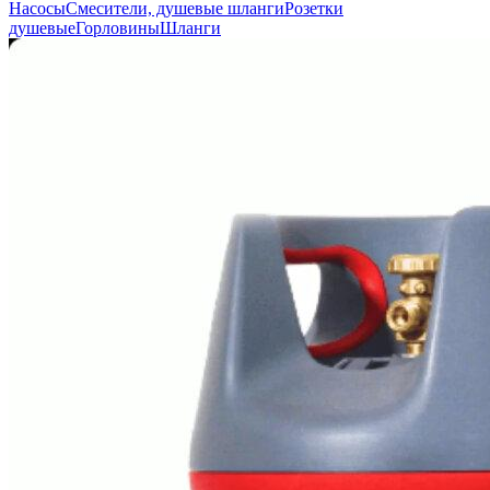
Насосы
Смесители, душевые шланги
Розетки
душевые
Горловины
Шланги