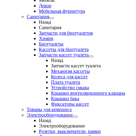
Мебель
Декор
Мебельная фурнитура
Санитария
Назад
Санитария
Запчасти для биотуалетов
Химия
Биотуалеты
Кассеты для биотуалета
Запчасти кассет туалета
Назад
Запчасти кассет туалета
Механизм кассеты
Колеса для кассет
Плата туалета
Устройство смыва
Крышки вентиляционного клапана
Крышки бака
Фиксаторы кассет
Товары для кемпинга
Электрооборудование
Назад
Электрооборудование
Розетки, выключатели, рамки