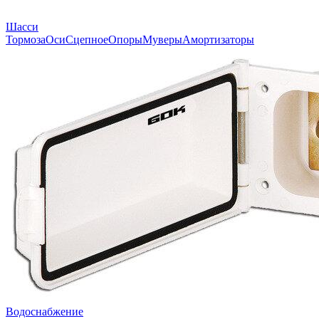
Шасси
Тормоза
Оси
Сцепное
Опоры
Муверы
Амортизаторы
Водоснабжение