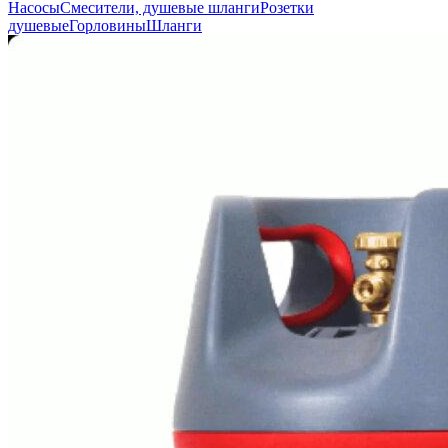
Насосы
Смесители, душевые шланги
Розетки
душевые
Горловины
Шланги