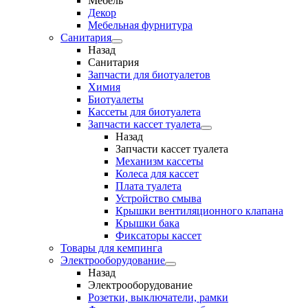
Мебель
Декор
Мебельная фурнитура
Санитария
Назад
Санитария
Запчасти для биотуалетов
Химия
Биотуалеты
Кассеты для биотуалета
Запчасти кассет туалета
Назад
Запчасти кассет туалета
Механизм кассеты
Колеса для кассет
Плата туалета
Устройство смыва
Крышки вентиляционного клапана
Крышки бака
Фиксаторы кассет
Товары для кемпинга
Электрооборудование
Назад
Электрооборудование
Розетки, выключатели, рамки