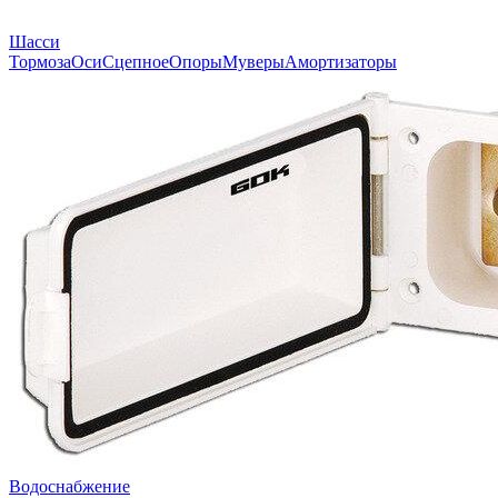
Шасси
Тормоза
Оси
Сцепное
Опоры
Муверы
Амортизаторы
Водоснабжение