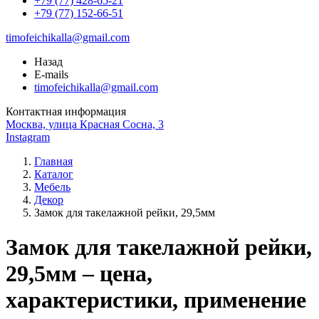
+79 (77) 428-65-21
+79 (77) 152-66-51
timofeichikalla@gmail.com
Назад
E-mails
timofeichikalla@gmail.com
Контактная информация
Москва, улица Красная Сосна, 3
Instagram
Главная
Каталог
Мебель
Декор
Замок для такелажной рейки, 29,5мм
Замок для такелажной рейки,
29,5мм – цена,
характеристики, применение