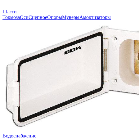
Шасси
Тормоза
Оси
Сцепное
Опоры
Муверы
Амортизаторы
Водоснабжение