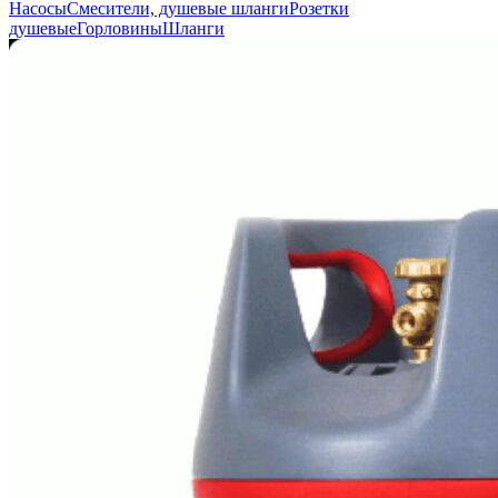
Насосы
Смесители, душевые шланги
Розетки
душевые
Горловины
Шланги