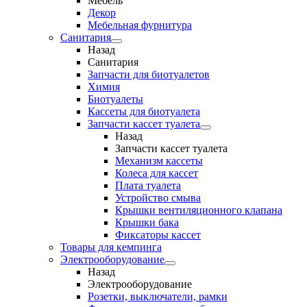
Мебель
Декор
Мебельная фурнитура
Санитария
Назад
Санитария
Запчасти для биотуалетов
Химия
Биотуалеты
Кассеты для биотуалета
Запчасти кассет туалета
Назад
Запчасти кассет туалета
Механизм кассеты
Колеса для кассет
Плата туалета
Устройство смыва
Крышки вентиляционного клапана
Крышки бака
Фиксаторы кассет
Товары для кемпинга
Электрооборудование
Назад
Электрооборудование
Розетки, выключатели, рамки