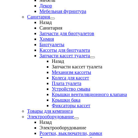
Мебель
Декор
Мебельная фурнитура
Санитария
Назад
Санитария
Запчасти для биотуалетов
Химия
Биотуалеты
Кассеты для биотуалета
Запчасти кассет туалета
Назад
Запчасти кассет туалета
Механизм кассеты
Колеса для кассет
Плата туалета
Устройство смыва
Крышки вентиляционного клапана
Крышки бака
Фиксаторы кассет
Товары для кемпинга
Электрооборудование
Назад
Электрооборудование
Розетки, выключатели, рамки