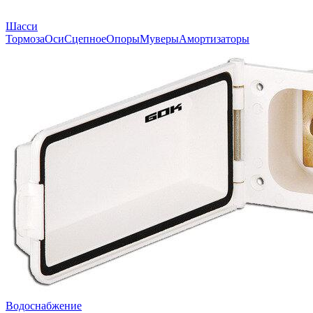
Шасси
Тормоза
Оси
Сцепное
Опоры
Муверы
Амортизаторы
Водоснабжение